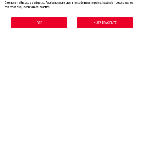
Creemos en el trabajo y el esfuerzo. Apostamos por el crecimiento de nuestro país a través de nuevos desafíos
con todos los que confían en nosotros.
RSE
NUESTRA GENTE